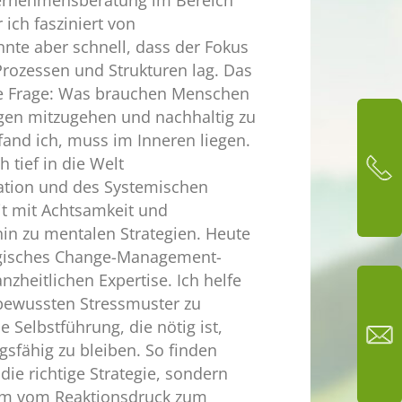
ch fasziniert von
nnte aber schnell, dass der Fokus
rozessen und Strukturen lag. Das
ale Frage: Was brauchen Menschen
gen mitzugehen und nachhaltig zu
fand ich, muss im Inneren liegen.
 tief in die Welt
ation und des Systemischen
it mit Achtsamkeit und
hin zu mentalen Strategien. Heute
egisches Change-Management-
nzheitlichen Expertise. Ich helfe
bewussten Stressmuster zu
e Selbstführung, die nötig ist,
sfähig zu bleiben. So finden
die richtige Strategie, sondern
 um vom Reaktionsdruck zum