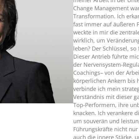
Change Management war i
Transformation. Ich erka
fast immer auf äußeren P
weckte in mir die zentr
wirklich, um Veränderun
leben? Der Schlüssel, so 
Dieser Antrieb führte mich
der Nervensystem-Regul
Coachings– von der Arbe
körperlichen Ankern bis 
verbinde ich mein strat
Verständnis mit dieser ga
Top-Performern, ihre un
knacken. Ich verankere di
um souverän und leistung
Führungskräfte nicht nur 
auch die innere Stärke,