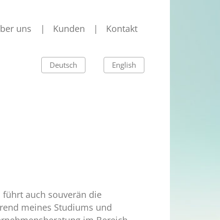
ber uns
Kunden
Kontakt
Deutsch
English
, führt auch souverän die
rend meines Studiums und
ternehmensberatung im Bereich